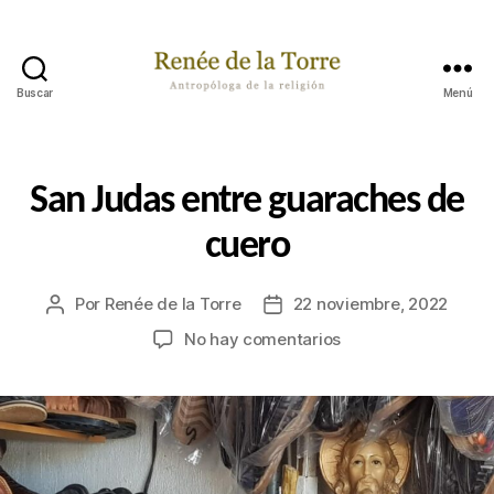
Buscar
Menú
Renée
de
la
Torre
Categorías
P
San Judas entre guaraches de
A
S
cuero
A
B
A
P
Por
Renée de la Torre
22 noviembre, 2022
Autor
Fecha
O
de
de
en
No hay comentarios
R
la
la
A
San
H
publicación
publicación
Judas
Í
entre
guaraches
de
cuero