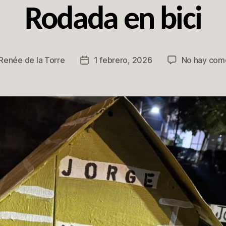
Rodada en bici
Renée de la Torre
1 febrero, 2026
No hay com
Fecha
de
la
ación
publicación