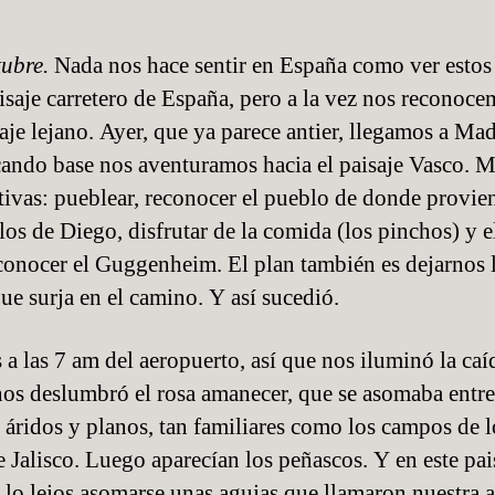
la
ación
publicación
tubre.
Nada nos hace sentir en España como ver estos
aisaje carretero de España, pero a la vez nos reconoc
saje lejano. Ayer, que ya parece antier, llegamos a Ma
cando base nos aventuramos hacia el paisaje Vasco. 
tivas: pueblear, reconocer el pueblo de donde provie
los de Diego, disfrutar de la comida (los pinchos) y 
conocer el Guggenheim. El plan también es dejarnos 
que surja en el camino. Y así sucedió.
 a las 7 am del aeropuerto, así que nos iluminó la caí
nos deslumbró el rosa amanecer, que se asomaba entre
s áridos y planos, tan familiares como los campos de l
e Jalisco. Luego aparecían los peñascos. Y en este pai
 lo lejos asomarse unas agujas que llamaron nuestra 