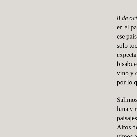
la
A
public
H
Í
8 de oc
S
en el p
I
N
ese pai
C
solo to
A
T
expecta
E
G
bisabue
O
vino y 
R
Í
por lo 
A
Salimos
luna y 
paisaje
Altos d
vimos a