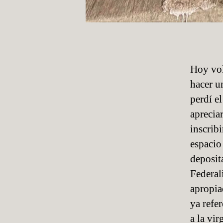
Hoy vol
hacer u
perdí e
aprecia
inscrib
espacio
deposit
Federal
apropia
ya refer
a la vi