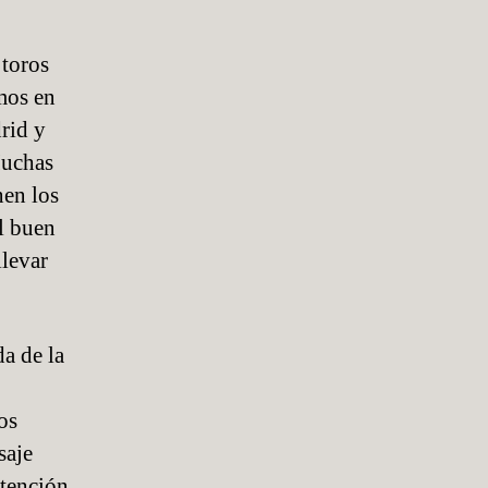
2025
 toros
emos en
drid y
Muchas
nen los
el buen
llevar
da de la
os
saje
atención