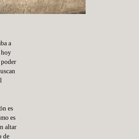
aba a
o hoy
y poder
buscan
l
ón es
smo es
n altar
o de