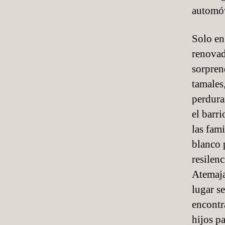
automóv
Solo en
renovad
sorprend
tamales
perdura
el barr
las fam
blanco 
resilen
Atemaja
lugar s
encontr
hijos pa