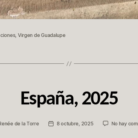
ciones
,
Virgen de Guadalupe
s
España, 2025
Renée de la Torre
8 octubre, 2025
No hay com
Fecha
de