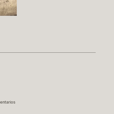
en
entarios
España,