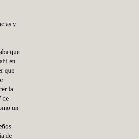
ncias y
yaba que
ahí en
er que
de
er la
” de
como un
ueños
ia de