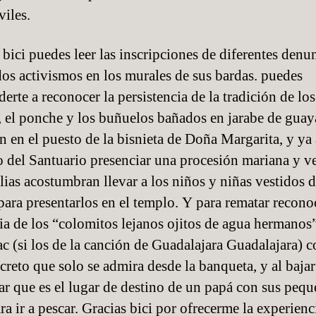
iles.
 bici puedes leer las inscripciones de diferentes denu
os activismos en los murales de sus bardas. puedes
erte a reconocer la persistencia de la tradición de los
, el ponche y los buñuelos bañados en jarabe de gua
n en el puesto de la bisnieta de Doña Margarita, y ya 
io del Santuario presenciar una procesión mariana y v
ilias acostumbran llevar a los niños y niñas vestidos 
para presentarlos en el templo. Y para rematar reconoc
cia de los “colomitos lejanos ojitos de agua hermanos
c (si los de la canción de Guadalajara Guadalajara) 
ecreto que solo se admira desde la banqueta, y al bajar
ar que es el lugar de destino de un papá con sus peq
ra ir a pescar. Gracias bici por ofrecerme la experienc