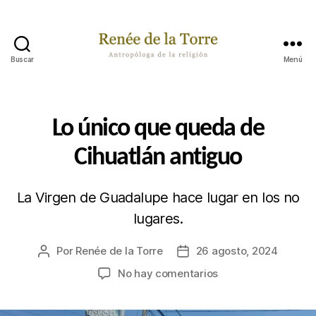
Buscar
Menú
Renée
de
la
Torre
Categorías
P
Lo único que queda de
A
S
Cihuatlán antiguo
A
B
A
P
La Virgen de Guadalupe hace lugar en los no
O
lugares.
R
A
H
Por
Renée de la Torre
26 agosto, 2024
Autor
Fecha
Í
de
de
en
No hay comentarios
la
la
Lo
publicación
publicación
único