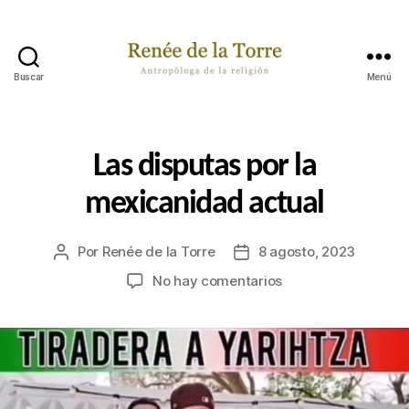
Buscar
Menú
Renée
de
la
Torre
Categorías
P
Las disputas por la
A
S
mexicanidad actual
A
B
A
P
Por
Renée de la Torre
8 agosto, 2023
Autor
Fecha
O
de
de
en
No hay comentarios
R
la
la
A
Las
H
publicación
publicación
disputas
Í
por
la
mexicanidad
actual