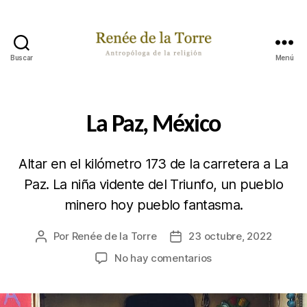
Buscar
Menú
Renée
de
la
Torre
Categorías
P
La Paz, México
A
S
A
Altar en el kilómetro 173 de la carretera a La
B
A
Paz. La niña vidente del Triunfo, un pueblo
P
O
minero hoy pueblo fantasma.
R
A
H
Por
Renée de la Torre
23 octubre, 2022
Autor
Fecha
Í
de
de
en
No hay comentarios
la
la
La
publicación
publicación
Paz,
México