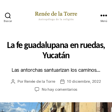
Buscar
Menú
Renée
de
la
Torre
Categorías
P
La fe guadalupana en ruedas,
A
S
Yucatán
A
B
A
P
Las antorchas santuarizan los caminos…
O
R
A
Por
Renée de la Torre
10 diciembre, 2022
Autor
Fecha
H
de
de
en
No hay comentarios
Í
la
la
La
publicación
publicación
fe
guadalupana
en