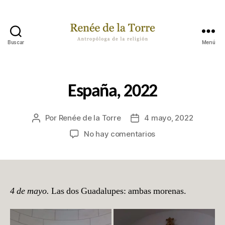
Buscar
Menú
Renée
de
la
Torre
Categorías
P
España, 2022
A
S
A
Por
Renée de la Torre
4 mayo, 2022
Autor
Fecha
B
A
de
de
en
No hay comentarios
P
la
la
España,
O
publicación
publicación
R
2022
A
H
Í
4 de mayo.
Las dos Guadalupes: ambas morenas.