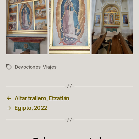
Devociones
,
Viajes
Etiquetas
←
Altar trailero, Etzatlán
→
Egipto, 2022