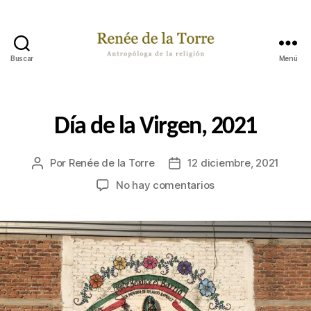
Buscar
Menú
Renée
de
la
Torre
Categorías
P
Día de la Virgen, 2021
A
S
A
Por
Renée de la Torre
12 diciembre, 2021
Autor
Fecha
B
A
de
de
en
No hay comentarios
P
la
la
Día
O
publicación
publicación
R
de
A
la
H
Virgen,
Í
2021