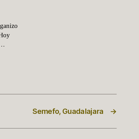
rganizo
 Hoy
o…
Semefo, Guadalajara
→