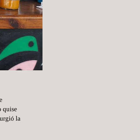
e
o quise
urgió la