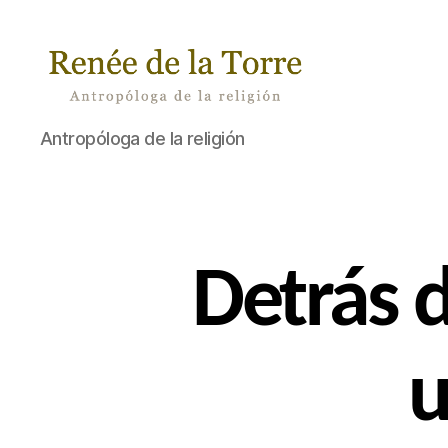
Renée
Antropóloga de la religión
de
la
Torre
P
Categorías
Detrás 
A
S
A
B
A
u
P
O
R
A
H