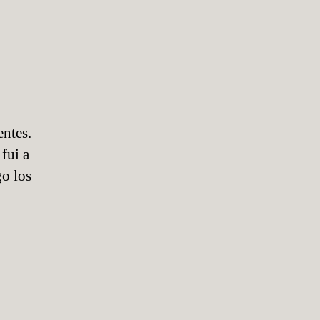
entes.
fui a
go los