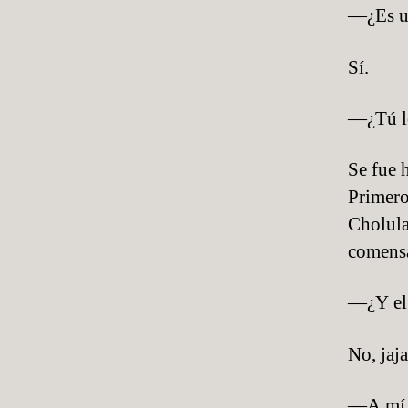
—¿Es un
Sí.
—¿Tú l
Se fue 
Primero
Cholula
comensa
—¿Y el 
No, jaja
—A mí m