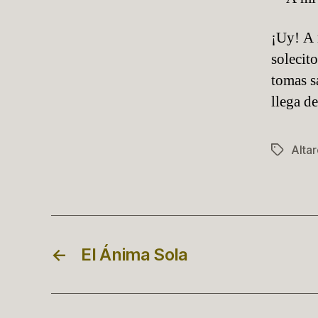
¡Uy! A 
solecit
tomas s
llega d
Altar
Etiqueta
←
El Ánima Sola