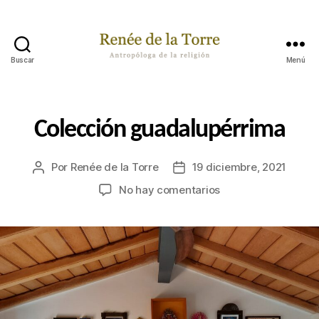
Buscar
Menú
Renée
de
la
Torre
Categorías
P
Colección guadalupérrima
A
S
A
Por
Renée de la Torre
19 diciembre, 2021
Autor
Fecha
B
A
de
de
en
No hay comentarios
P
la
la
Colección
O
publicación
publicación
R
guadalupérrima
A
H
Í