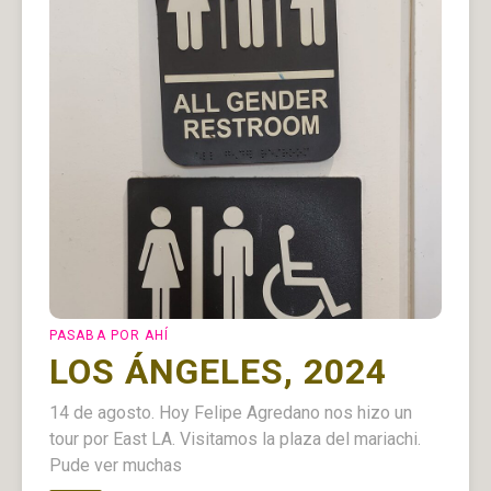
PASABA POR AHÍ
LOS ÁNGELES, 2024
14 de agosto. Hoy Felipe Agredano nos hizo un
tour por East LA. Visitamos la plaza del mariachi.
Pude ver muchas