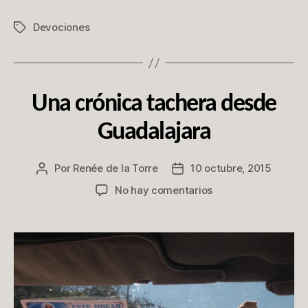
Devociones
Etiquetas
Categorías
P
Una crónica tachera desde
A
S
Guadalajara
A
B
A
P
Por
Renée de la Torre
10 octubre, 2015
Autor
Fecha
O
de
de
en
No hay comentarios
R
la
la
A
Una
H
publicación
publicación
crónica
Í
tachera
desde
Guadalajara