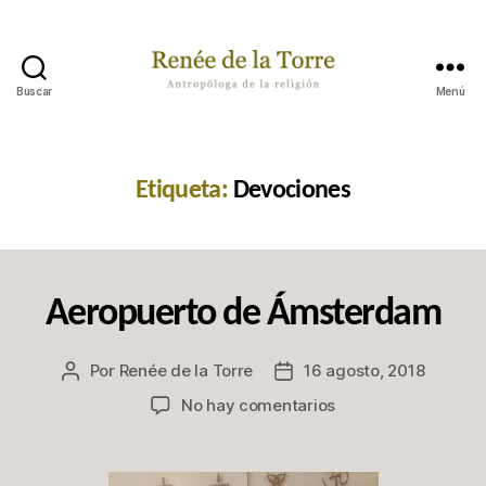
Buscar
Menú
Renée
de
la
Torre
Etiqueta:
Devociones
Categorías
P
Aeropuerto de Ámsterdam
A
S
A
Por
Renée de la Torre
16 agosto, 2018
Autor
Fecha
B
A
de
de
en
No hay comentarios
P
la
la
Aeropuerto
O
publicación
publicación
R
de
A
Ámsterdam