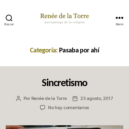
Buscar
Menú
Renée
de
la
Torre
Categoría:
Pasaba por ahí
Categorías
P
Sincretismo
A
S
A
Por
Renée de la Torre
23 agosto, 2017
Autor
Fecha
B
A
de
de
en
No hay comentarios
P
la
la
Sincretismo
O
publicación
publicación
R
A