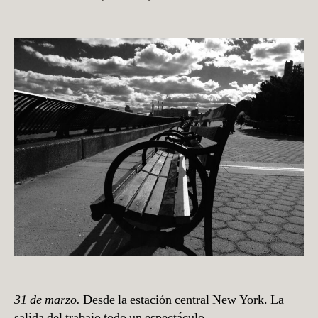
la
la
Nueva
O
publicación
publicación
R
York,
A
2015
H
Í
31 de marzo.
Desde la estación central New York. La
salida del trabajo todo un espectáculo.